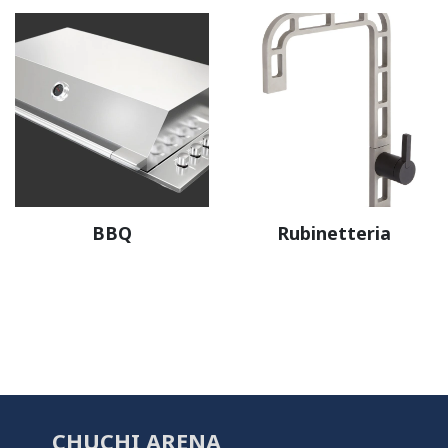
BBQ
Rubinetteria
CHUCHI ARENA