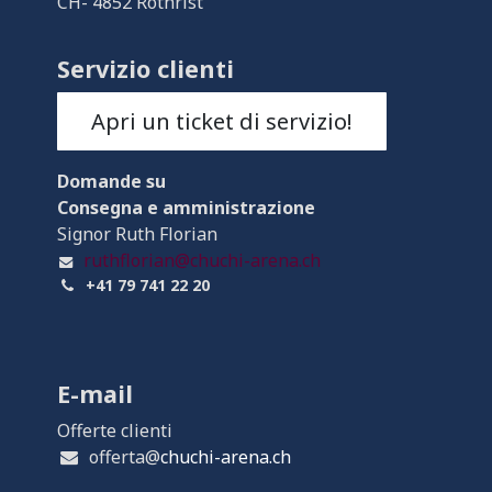
CH- 4852 Rothrist
Servizio clienti
Apri un ticket di servizio!
Domande
su
Consegna e amministrazione
Signor Ruth Florian
ruthflorian@chuchi-arena.ch
+41 79 741 22 20
E-mail
Offerte clienti
offerta@
chuchi-arena.ch