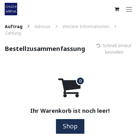
Zum Inhalt springen
Auftrag
Adresse
Weitere Informationen
Zahlung
Schnell erneut
Bestellzusammenfassung
bestellen
Ihr Warenkorb ist noch leer!
Shop