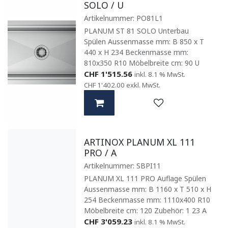
SOLO / U
Artikelnummer:
PO81L1
PLANUM ST 81 SOLO Unterbau
Spülen Aussenmasse mm: B 850 x T
440 x H 234 Beckenmasse mm:
810x350 R10 Möbelbreite cm: 90 U
CHF
1'515.56
inkl. 8.1 % MwSt.
CHF
1'402.00
exkl. MwSt.
ARTINOX PLANUM XL 111
PRO / A
Artikelnummer:
SBPI11
PLANUM XL 111 PRO Auflage Spülen
Aussenmasse mm: B 1160 x T 510 x H
254 Beckenmasse mm: 1110x400 R10
Möbelbreite cm: 120 Zubehör: 1 23 A
CHF
3'059.23
inkl. 8.1 % MwSt.