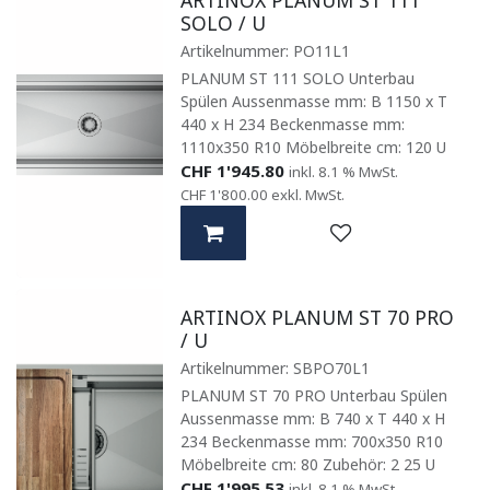
SOLO / U
Artikelnummer:
PO11L1
PLANUM ST 111 SOLO Unterbau
Spülen Aussenmasse mm: B 1150 x T
440 x H 234 Beckenmasse mm:
1110x350 R10 Möbelbreite cm: 120 U
CHF
1'945.80
inkl. 8.1 % MwSt.
CHF
1'800.00
exkl. MwSt.
ARTINOX PLANUM ST 70 PRO
/ U
Artikelnummer:
SBPO70L1
PLANUM ST 70 PRO Unterbau Spülen
Aussenmasse mm: B 740 x T 440 x H
234 Beckenmasse mm: 700x350 R10
Möbelbreite cm: 80 Zubehör: 2 25 U
CHF
1'995.53
inkl. 8.1 % MwSt.