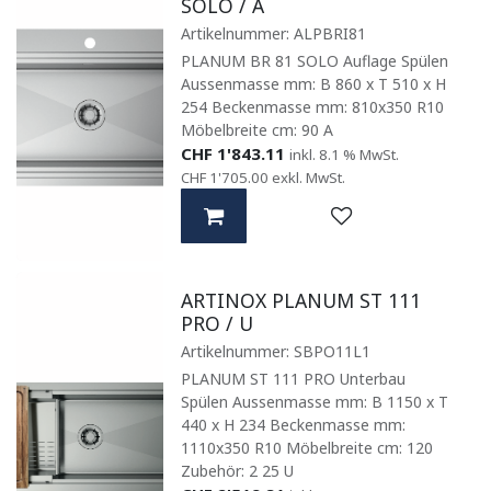
SOLO / A
Artikelnummer:
ALPBRI81
PLANUM BR 81 SOLO Auflage Spülen
Aussenmasse mm: B 860 x T 510 x H
254 Beckenmasse mm: 810x350 R10
Möbelbreite cm: 90 A
CHF
1'843.11
inkl. 8.1 % MwSt.
CHF
1'705.00
exkl. MwSt.
ARTINOX PLANUM ST 111
PRO / U
Artikelnummer:
SBPO11L1
PLANUM ST 111 PRO Unterbau
Spülen Aussenmasse mm: B 1150 x T
440 x H 234 Beckenmasse mm:
1110x350 R10 Möbelbreite cm: 120
Zubehör: 2 25 U