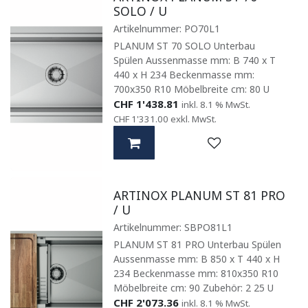
SOLO / U
Artikelnummer:
PO70L1
PLANUM ST 70 SOLO Unterbau
Spülen Aussenmasse mm: B 740 x T
440 x H 234 Beckenmasse mm:
700x350 R10 Möbelbreite cm: 80 U
CHF
1'438.81
inkl. 8.1 % MwSt.
CHF
1'331.00
exkl. MwSt.
ARTINOX PLANUM ST 81 PRO
/ U
Artikelnummer:
SBPO81L1
PLANUM ST 81 PRO Unterbau Spülen
Aussenmasse mm: B 850 x T 440 x H
234 Beckenmasse mm: 810x350 R10
Möbelbreite cm: 90 Zubehör: 2 25 U
CHF
2'073.36
inkl. 8.1 % MwSt.