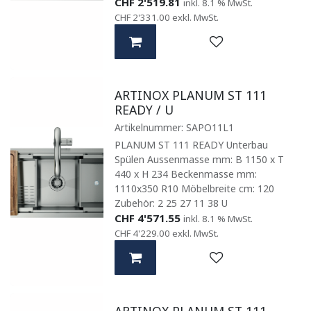
CHF
2'519.81
inkl. 8.1 % MwSt.
CHF
2'331.00
exkl. MwSt.
ARTINOX PLANUM ST 111
READY / U
Artikelnummer:
SAPO11L1
PLANUM ST 111 READY Unterbau
Spülen Aussenmasse mm: B 1150 x T
440 x H 234 Beckenmasse mm:
1110x350 R10 Möbelbreite cm: 120
Zubehör: 2 25 27 11 38 U
CHF
4'571.55
inkl. 8.1 % MwSt.
CHF
4'229.00
exkl. MwSt.
ARTINOX PLANUM ST 111