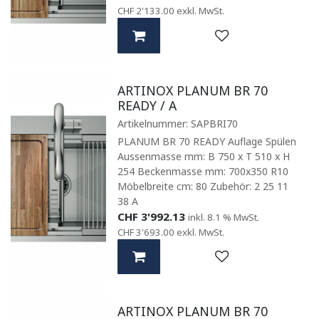
CHF
2'133.00
exkl. MwSt.
ARTINOX PLANUM BR 70
READY / A
Artikelnummer:
SAPBRI70
PLANUM BR 70 READY Auflage Spülen
Aussenmasse mm: B 750 x T 510 x H
254 Beckenmasse mm: 700x350 R10
Möbelbreite cm: 80 Zubehör: 2 25 11
38 A
CHF
3'992.13
inkl. 8.1 % MwSt.
CHF
3'693.00
exkl. MwSt.
ARTINOX PLANUM BR 70