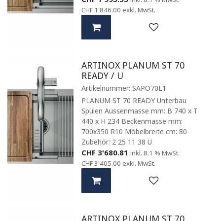
CHF
1'846.00
exkl. MwSt.
ARTINOX PLANUM ST 70
READY / U
Artikelnummer:
SAPO70L1
PLANUM ST 70 READY Unterbau
Spülen Aussenmasse mm: B 740 x T
440 x H 234 Beckenmasse mm:
700x350 R10 Möbelbreite cm: 80
Zubehör: 2 25 11 38 U
CHF
3'680.81
inkl. 8.1 % MwSt.
CHF
3'405.00
exkl. MwSt.
ARTINOX PLANUM ST 70