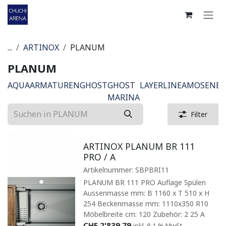
Zum Inhalt springen
...
ARTINOX
PLANUM
PLANUM
AQUA
ARMATUREN
GHOST
GHOST
LAYER
LINEA
MOSE
NE
MARINA
Filter
ARTINOX PLANUM BR 111
PRO / A
Artikelnummer:
SBPBRI11
PLANUM BR 111 PRO Auflage Spülen
Aussenmasse mm: B 1160 x T 510 x H
254 Beckenmasse mm: 1110x350 R10
Möbelbreite cm: 120 Zubehör: 2 25 A
CHF
2'839.79
inkl. 8.1 % MwSt.