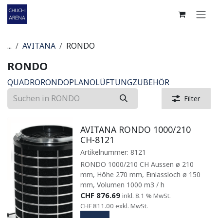
Zum Inhalt springen
...
AVITANA
RONDO
RONDO
QUADRO
RONDO
PLANO
LÜFTUNG
ZUBEHÖR
Filter
AVITANA RONDO 1000/210
CH-8121
Artikelnummer:
8121
RONDO 1000/210 CH Aussen ø 210
mm, Höhe 270 mm, Einlassloch ø 150
mm, Volumen 1000 m3 / h
CHF
876.69
inkl. 8.1 % MwSt.
CHF
811.00
exkl. MwSt.